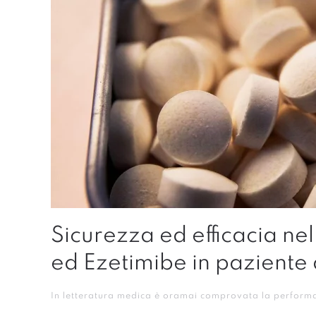
Sicurezza ed efficacia nel
ed Ezetimibe in paziente
In letteratura medica è oramai comprovata la performan