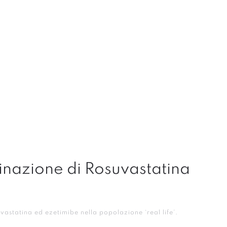
binazione di Rosuvastatina
statina ed ezetimibe nella popolazione ‘real life’.