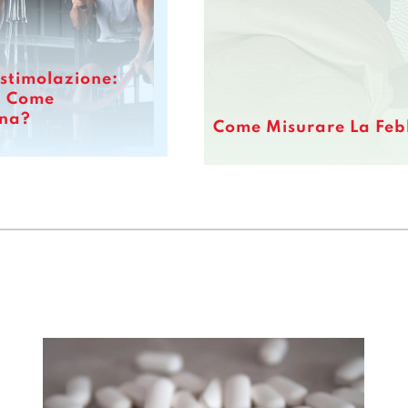
ostimolazione:
E Come
ona?
Come Misurare La Febb