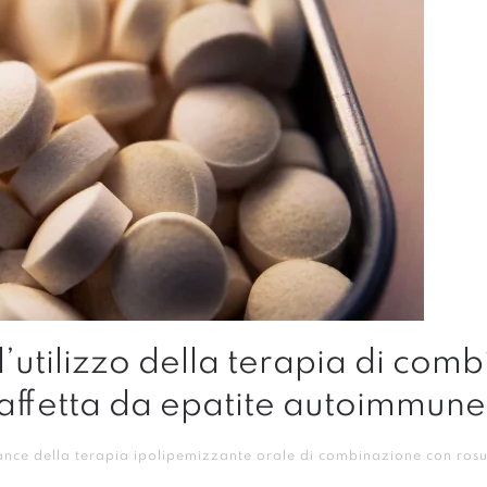
l’utilizzo della terapia di com
 affetta da epatite autoimmune
ce della terapia ipolipemizzante orale di combinazione con rosuva