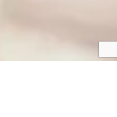
La collezione Babycare di
Medel comprende una gamma di
prodotti specifici per tutte le
esigenze del bambino e per aiutare
al meglio i genitori: dal babyvoice,
al termometro per febbre, dalla