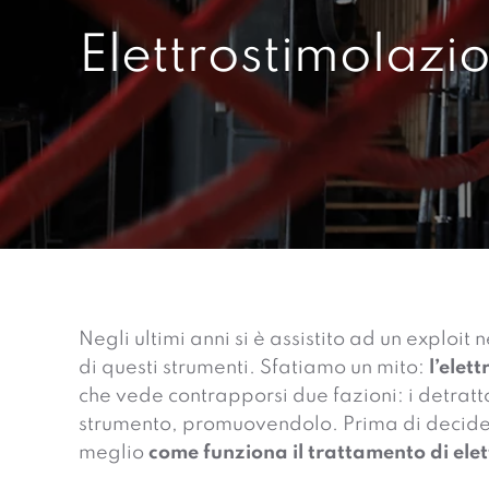
Elettrostimolazi
Negli ultimi anni si è assistito ad un exploit
di questi strumenti. Sfatiamo un mito:
l’elet
che vede contrapporsi due fazioni: i detratto
strumento, promuovendolo. Prima di decider
meglio
come funziona il trattamento di ele