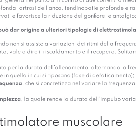
 si genera nel punto di incontro di due correnti a med
ofonda, artrosi dell’anca, tendinopatie profonde e r
ati e favorisce la riduzione del gonfiore, e antalgica
ò dar origine a ulteriori tipologie di elettrostimol
ndo non si assiste a variazioni dei ritmi della freque
 vale a dire il riscaldamento e il recupero. Solitame
ata per la durata dell’allenamento, alternando la freq
 in quella in cui si riposano (fase di defaticamento);
frequenza
, che si concretizza nel variare la frequenza 
ampiezza
, la quale rende la durata dell’impulso varia
ostimolatore muscolare