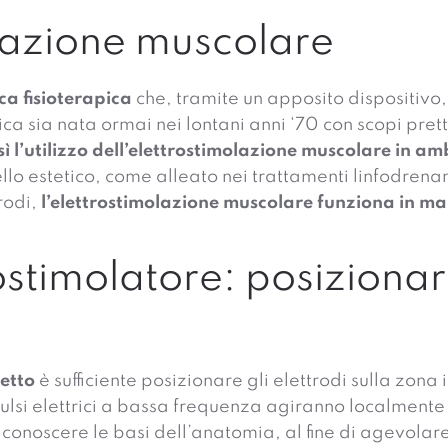
olazione muscolare
ca fisioterapica
che, tramite un apposito dispositivo, 
 sia nata ormai nei lontani anni ‘70 con scopi prettam
ì l’utilizzo dell’elettrostimolazione muscolare
in amb
llo estetico, come alleato nei trattamenti linfodrena
trodi,
l’elettrostimolazione muscolare funziona in ma
stimolatore: posizionare
retto
è sufficiente posizionare gli elettrodi sulla zona
pulsi elettrici a bassa frequenza agiranno localmente 
o conoscere le basi dell’anatomia, al fine di agevolar