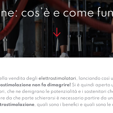
one: cos’è e come fu
 nella vendita degli
elettrostimolatori
, lanciando così 
trostimolazione non fa dimagrire!
Si è quindi aperto un
ri, che ne denigrano le potenzialità e i sostenitori ch
e da che parte schierarsi è necessario partire da un
ttrostimolazione
, quali sono i benefici e quali sono le