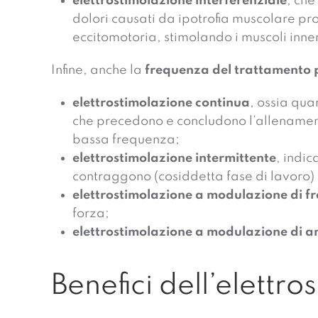
elettrostimolazione interferenziale
, che
dolori causati da ipotrofia muscolare pr
eccitomotoria, stimolando i muscoli innerv
Infine, anche la
frequenza del trattamento pu
elettrostimolazione continua
, ossia qua
che precedono e concludono l’allenamento,
bassa frequenza;
elettrostimolazione intermittente
, indic
contraggono (cosiddetta fase di lavoro) e
elettrostimolazione a modulazione di 
forza;
elettrostimolazione a modulazione di 
Benefici dell’elettr