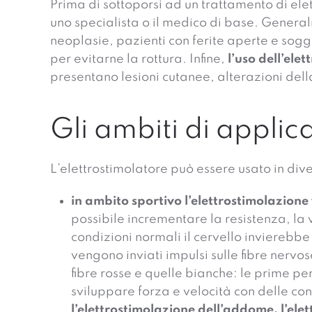
Prima di sottoporsi ad un trattamento di el
uno specialista o il medico di base. Generalm
neoplasie, pazienti con ferite aperte e sogge
per evitarne la rottura. Infine,
l’uso dell’ele
presentano lesioni cutanee, alterazioni della s
Gli ambiti di applic
L’elettrostimolatore può essere usato in div
in ambito sportivo l’elettrostimolazione
possibile incrementare la resistenza, la v
condizioni normali il cervello invierebbe
vengono inviati impulsi sulle fibre nervo
fibre rosse e quelle bianche: le prime pe
sviluppare forza e velocità con delle co
l’elettrostimolazione dell’addome, l’ele