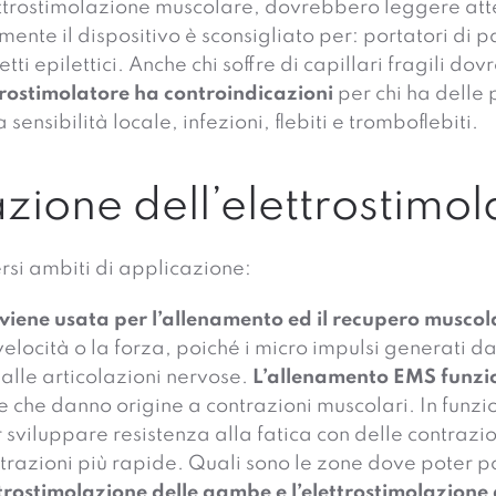
ettrostimolazione muscolare, dovrebbero leggere att
ente il dispositivo è sconsigliato per: portatori di 
tti epilettici. Anche chi soffre di capillari fragili d
ttrostimolatore ha controindicazioni
per chi ha delle 
ensibilità locale, infezioni, flebiti e tromboflebiti.
azione dell’elettrostimo
ersi ambiti di applicazione:
 viene usata per l’allenamento ed il recupero muscol
elocità o la forza, poiché i micro impulsi generati dal
 alle articolazioni nervose.
L’allenamento EMS funzi
se che danno origine a contrazioni muscolari. In funzi
r sviluppare resistenza alla fatica con delle contrazio
ntrazioni più rapide. Quali sono le zone dove poter p
ttrostimolazione delle gambe e l’elettrostimolazione 