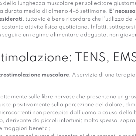
⅓ della lunghezza muscolare per sollecitare giustamen
 una durata media di almeno 4-6 settimane.
E’ necessa
esiderati
, tuttavia è bene ricordare che l’utilizzo de
 costante attività fisica quotidiana. Infatti, sottopor
n seguire un regime alimentare adeguato, non gioverà
ostimolazione: TENS, EMS
ettrostimolazione muscolare
. A servizio di una terapia
irettamente sulle fibre nervose che presentano un gr
influisce positivamente sulla percezione del dolore, di
e microcorrenti non percepite dall’uomo a causa della
to, derivante da piccoli infortuni; molto spesso, sopra
e maggiori benefici;