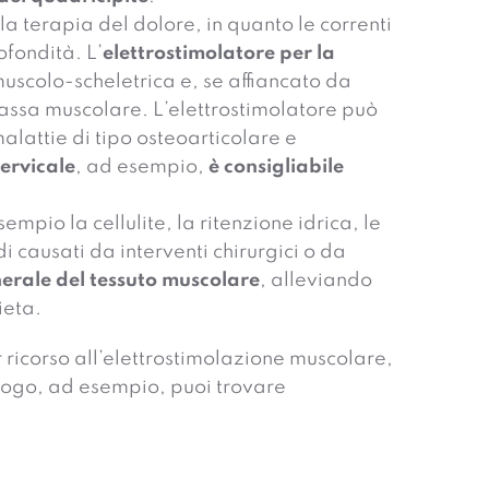
lla terapia del dolore, in quanto le correnti
ofondità. L’
elettrostimolatore per la
muscolo-scheletrica e, se affiancato da
massa muscolare. L’elettrostimolatore può
alattie di tipo osteoarticolare e
cervicale
, ad esempio,
è consigliabile
mpio la cellulite, la ritenzione idrica, le
i causati da interventi chirurgici o da
enerale del tessuto muscolare
, alleviando
ieta.
r ricorso all’elettrostimolazione muscolare,
alogo, ad esempio, puoi trovare