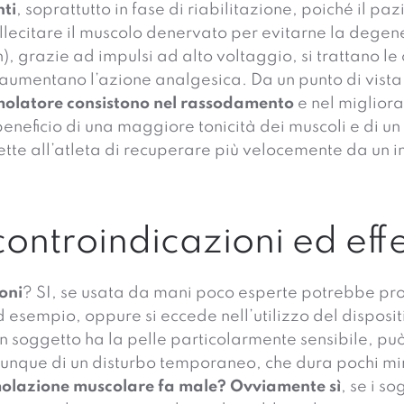
nti
, soprattutto in fase di riabilitazione, poiché il pa
ollecitare il muscolo denervato per evitarne la degen
), grazie ad impulsi ad alto voltaggio, si trattano l
aumentano l’azione analgesica. Da un punto di vista es
stimolatore consistono nel rassodamento
e nel migliora
 beneficio di una maggiore tonicità dei muscoli e di un 
tte all’atleta di recuperare più velocemente da un in
ontroindicazioni ed effet
oni
? SI, se usata da mani poco esperte potrebbe provo
sempio, oppure si eccede nell’utilizzo del dispositiv
 un soggetto ha la pelle particolarmente sensibile, pu
unque di un disturbo temporaneo, che dura pochi minuti
timolazione muscolare fa male? Ovviamente sì
, se i s