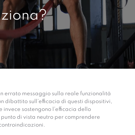
nziona?
un errato messaggio sulla reale funzionalità
 dibattito sull’efficacia di questi dispositivi,
e invece sostengono l’efficacia dello
 punto di vista neutro per comprendere
 controindicazioni.