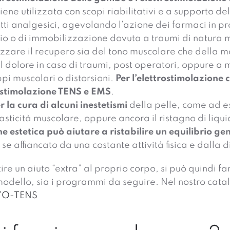
iene utilizzata con scopi riabilitativi e a supporto de
tti analgesici, agevolando l’azione dei farmaci in pr
unio o di immobilizzazione dovuta a traumi di natura 
cizzare il recupero sia del tono muscolare che della 
l dolore in caso di traumi, post operatori, oppure a m
i muscolari o distorsioni.
Per l’elettrostimolazione 
rostimolazione TENS e EMS
.
r la cura di alcuni inestetismi
della pelle, come ad ese
sticità muscolare, oppure ancora il ristagno di liquid
ne estetica può aiutare a ristabilire un equilibrio g
e affiancato da una costante attività fisica e dalla d
re un aiuto “extra” al proprio corpo, si può quindi fa
modello, sia i programmi da seguire. Nel nostro cat
O-TENS