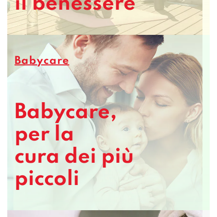
il benessere
Babycare
Babycare,
per la
cura dei più
piccoli