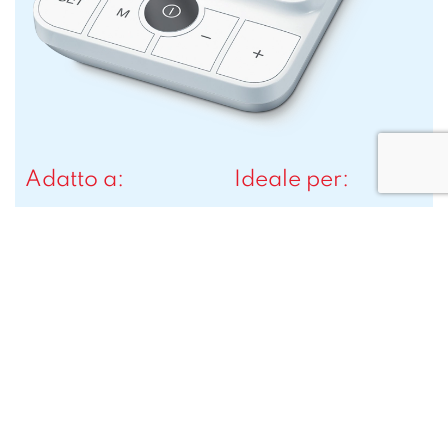
Adatto a:
Ideale per:
Donna
Facilità d’uso
Uomo
Schermo grande
retroilluminato