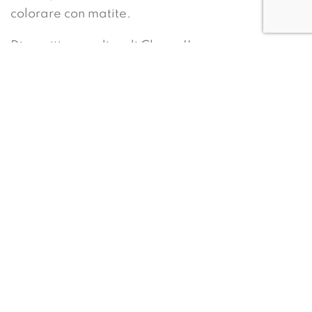
colorare con matite.
Dispositivo medico di Classe IIa.
Specifiche
Erogazione dell’aerosol
0,171 ml