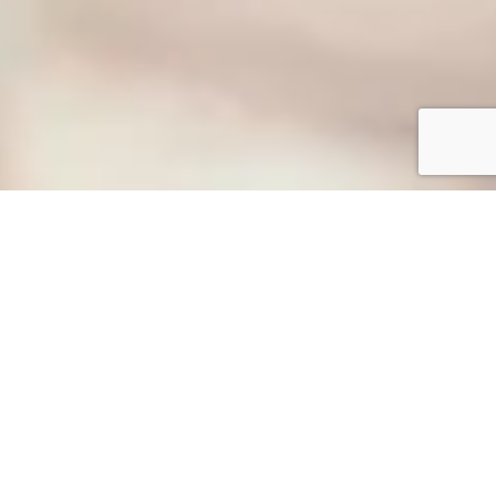
Medel est bien connue dans le
domaine de la santé pour ses
recherches et son développement
constants de produits médicaux.
Les mêmes qualités visionnaires
associées à la consultation continue
des parents ont permis à Medel de
produire la gamme de produits de