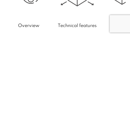
Technical features
Conte
Overview
Übersicht
Eine effektive Atemwegsbehandlung für die
ganze Familie wird mit dem Air Mini zum Kin-
derspiel. Denn der Inhalator kann sowohl bei
akuten als auch chronischen Atemwegser-
krankungen zur Behandlung eingesetzt werden
als auch aktiv Erkältungen vorbeugen. Die