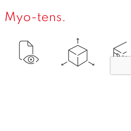
Myo-tens.
Caractéristiques
Conte
Aperçu
techniques