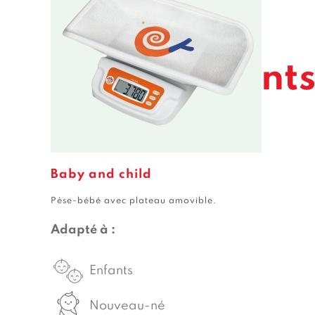
Prenez soin
de vos enfant
Baby and child
Pèse-bébé avec plateau amovible.
Adapté à :
Enfants
Nouveau-né