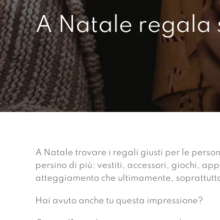
A Natale regala 
A Natale trovare i regali giusti per le person
persino di più: vestiti, accessori, giochi, a
atteggiamento che ultimamente, soprattutto 
Hai avuto anche tu questa impressione?