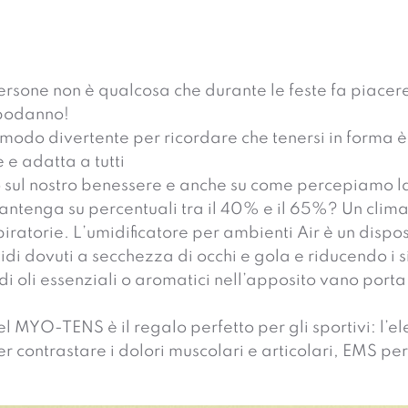
rsone non è qualcosa che durante le feste fa piacer
apodanno!
 modo divertente per ricordare che tenersi in forma è
 e adatta a tutti
lto sul nostro benessere e anche su come percepiamo
mantenga su percentuali tra il 40% e il 65%? Un clima 
ratorie. L’umidificatore per ambienti Air è un disposit
stidi dovuti a secchezza di occhi e gola e riducendo 
oli essenziali o aromatici nell’apposito vano porta 
 MYO-TENS è il regalo perfetto per gli sportivi: l’el
er contrastare i dolori muscolari e articolari, EMS pe