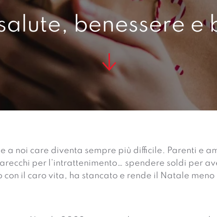
salute, benessere e 
e a noi care diventa sempre più difficile. Parenti e a
pparecchi per l’intrattenimento… spendere soldi per av
con il caro vita, ha stancato e rende il Natale meno 