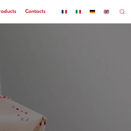
roducts
Contacts