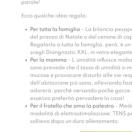
parole!
Ecco qualche idea regalo:
Per tutta la famiglia
- La bilancia pesape
del pranzo di Natale o del cenone di c
Regalarla a tutta la famiglia, però, è un
scegli Diangnostic XXL, in vetro elegante
Per la mamma
- L’umidità influisce mo
sano prevede che il tasso di umidità si 
mucose e provocare disturbi alle vie respi
dell’abitazione più sana, alleviando fa
adorerà, perché versando poche gocce di 
essenza preferita pervadere la casa!
Per il fratello che ama la palestra
- Medel
modalità di elettrostimolazione: TENS p
sollievo dopo un duro allenamento.