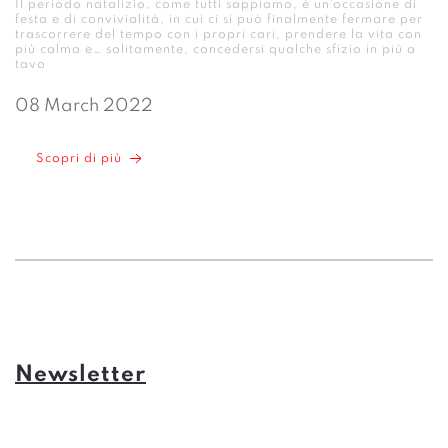
Il periodo natalizio, come tutti sappiamo, è un’occasione di
festa e di convivialità, in cui ci si può finalmente fermare per
trascorrere del tempo con i propri cari, prendere la vita con
più calma e… solitamente, concedersi qualche sfizio in più a
tavo
08 March 2022
Scopri di più
Newsletter